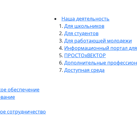
Забудь 
мыслить
Наша деятельность
Для школьников
Ольга Гриненк
Для студентов
проведет лек
Для работающей молодежи
подходы к ре
Информационный портал для
ПРОСТОхВЕКТОР
Дополнительные профессио
Доступная среда
кое обеспечение
ование
ое сотрудничество