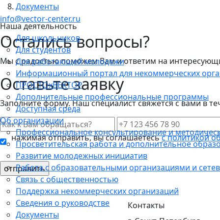
Документы
info@vector-center.ru
Наша деятельность
Остались вопросы?
Для школьников
Для студентов
Мы с радостью поможем Вам и ответим на интересующие
Для работающей молодежи
Информационный портал для некоммерческих орг
Оставьте заявку
ПРОСТОхВЕКТОР
Дополнительные профессиональные программы
Заполните форму. Наш специалист свяжется с вами в те
Доступная среда
Об организации
Профессиональное консультирование и методичес
нажимая отправить, вы соглашаетесь
с политикой о
Просветительская работа и дополнительное образ
Развитие молодежных инициатив
Работа с образовательными организациями и сетев
Связь с общественностью
Поддержка некоммерческих организаций
Сведения о руководстве
Контакты
Документы