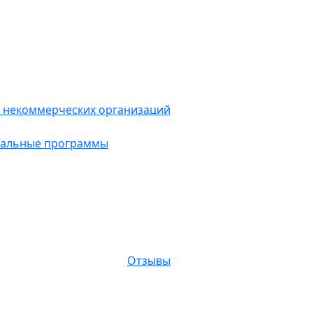
о шаблонах и научись
 нестандартно!
о – психолог, коуч, игропрактик, бизнес-тренер
цию на тему «Мышление за рамками: нешаблонные
шению проблем»!
 некоммерческих организаций
нальные программы
Отзывы