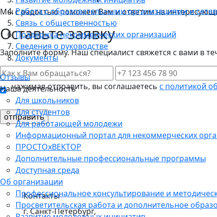
Работа с образовательными организациями и сетев
Мы с радостью поможем Вам и ответим на интересующие
Связь с общественностью
Оставьте заявку
Поддержка некоммерческих организаций
Сведения о руководстве
Заполните форму. Наш специалист свяжется с вами в те
Документы
Отзывы
нажимая отправить, вы соглашаетесь
с политикой о
Наша деятельность
Для школьников
Для студентов
Для работающей молодежи
Информационный портал для некоммерческих орг
ПРОСТОхВЕКТОР
Дополнительные профессиональные программы
Доступная среда
Об организации
Профессиональное консультирование и методичес
Контакты
Просветительская работа и дополнительное образ
г. Санкт-Петербург,
Развитие молодежных инициатив