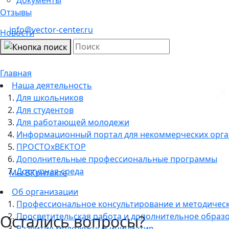
Отзывы
info@vector-center.ru
Новости
Главная
Наша деятельность
Для школьников
Для студентов
Для работающей молодежи
Информационный портал для некоммерческих орг
ПРОСТОхВЕКТОР
Дополнительные профессиональные программы
Доступная среда
Мы ВКонтакте
Об организации
Профессиональное консультирование и методичес
Просветительская работа и дополнительное образ
Остались вопросы?
Развитие молодежных инициатив