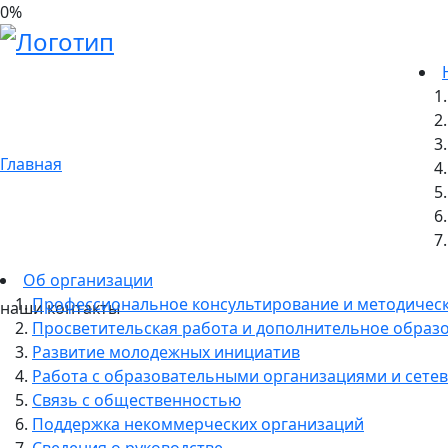
0
%
01.03.2023
Начинается приём заявок на М
Главная
Об организации
Профессиональное консультирование и методичес
наши контакты
Просветительская работа и дополнительное образ
Развитие молодежных инициатив
Работа с образовательными организациями и сетев
Связь с общественностью
Поддержка некоммерческих организаций
Сведения о руководстве