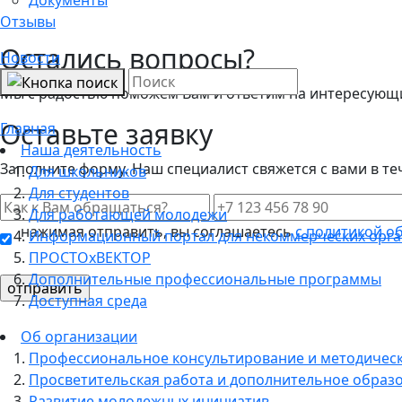
Отзывы
Остались вопросы?
Новости
Мы с радостью поможем Вам и ответим на интересующие
Оставьте заявку
Главная
Наша деятельность
Заполните форму. Наш специалист свяжется с вами в те
Для школьников
Для студентов
Для работающей молодежи
нажимая отправить, вы соглашаетесь
с политикой о
Информационный портал для некоммерческих орг
ПРОСТОхВЕКТОР
Дополнительные профессиональные программы
Доступная среда
Об организации
Профессиональное консультирование и методичес
Просветительская работа и дополнительное образ
Развитие молодежных инициатив