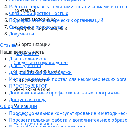
Работа с образовательными организациями и сетев
Контакты
Связь с общественностью
г. Санкт-Петербург,
Поддержка некоммерческих организаций
Сведения о руководстве
переулок Пирогова, д. 8
Документы
Об организации
Отзывы
Наша деятельность
Документы
Для школьников
Сведения о руководстве
Для студентов
ОГРН 1037843117542
Для работающей молодежи
Информационный портал для некоммерческих орг
КПП 783801001
ПРОСТОхВЕКТОР
ИНН 7825051464
Дополнительные профессиональные программы
Доступная среда
Меню
Об организации
Профессиональное консультирование и методичес
Главная
Просветительская работа и дополнительное образ
Наша деятельность
Развитие молодежных инициатив