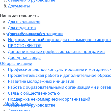
Документы
Наша деятельность
Для школьников
Для студентов
Для работающей молодежи
info@vector-center.ru
Информационный портал для некоммерческих орг
ПРОСТОхВЕКТОР
Дополнительные профессиональные программы
Доступная среда
Об организации
Профессиональное консультирование и методичес
Просветительская работа и дополнительное образ
Развитие молодежных инициатив
Работа с образовательными организациями и сетев
Связь с общественностью
Поддержка некоммерческих организаций
Мы ВКонтакте
Сведения о руководстве
Документы