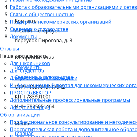
Работа с образовательными организациями и сетев
Связь с общественностью
Контакты
Поддержка некоммерческих организаций
Сведения о руководстве
г. Санкт-Петербург,
Документы
переулок Пирогова, д. 8
Отзывы
Наша деятельность
Об организации
Для школьников
Документы
Для студентов
Сведения о руководстве
Для работающей молодежи
Информационный портал для некоммерческих орг
ОГРН 1037843117542
ПРОСТОхВЕКТОР
КПП 783801001
Дополнительные профессиональные программы
ИНН 7825051464
Доступная среда
Об организации
Профессиональное консультирование и методичес
Меню
Просветительская работа и дополнительное образ
Главная
Развитие молодежных инициатив