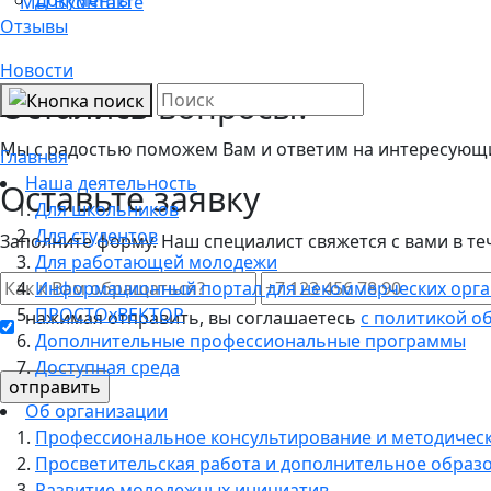
Мы ВКонтакте
Отзывы
Новости
Остались вопросы?
Мы с радостью поможем Вам и ответим на интересующие
Главная
Наша деятельность
Оставьте заявку
Для школьников
Для студентов
Заполните форму. Наш специалист свяжется с вами в те
Для работающей молодежи
Информационный портал для некоммерческих орг
ПРОСТОхВЕКТОР
нажимая отправить, вы соглашаетесь
с политикой о
Дополнительные профессиональные программы
Доступная среда
Об организации
Профессиональное консультирование и методичес
Просветительская работа и дополнительное образ
Развитие молодежных инициатив