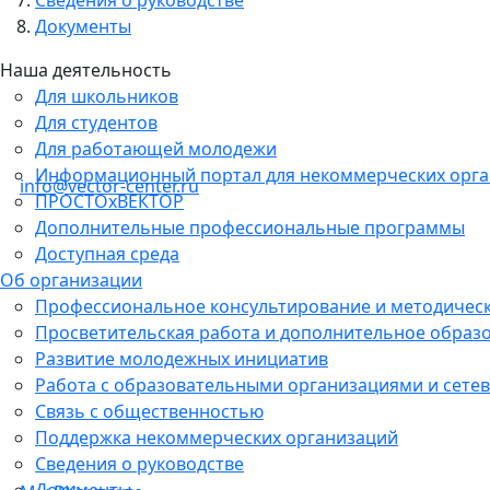
Документы
Наша деятельность
Для школьников
Для студентов
Для работающей молодежи
Информационный портал для некоммерческих орг
info@vector-center.ru
ПРОСТОхВЕКТОР
Дополнительные профессиональные программы
Доступная среда
Об организации
Профессиональное консультирование и методичес
Просветительская работа и дополнительное образ
Развитие молодежных инициатив
Работа с образовательными организациями и сетев
Связь с общественностью
Поддержка некоммерческих организаций
Сведения о руководстве
Документы