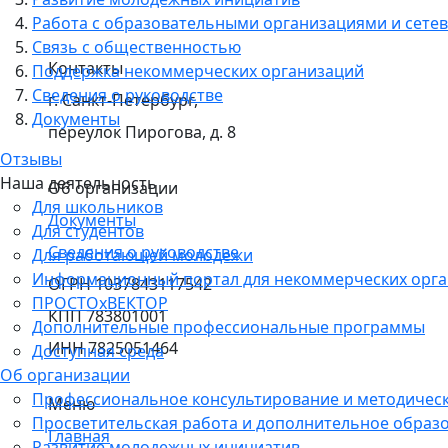
Работа с образовательными организациями и сетев
Связь с общественностью
Контакты
Поддержка некоммерческих организаций
Сведения о руководстве
г. Санкт-Петербург,
Документы
переулок Пирогова, д. 8
Отзывы
Наша деятельность
Об организации
Для школьников
Документы
Для студентов
Сведения о руководстве
Для работающей молодежи
Информационный портал для некоммерческих орг
ОГРН 1037843117542
ПРОСТОхВЕКТОР
КПП 783801001
Дополнительные профессиональные программы
ИНН 7825051464
Доступная среда
Об организации
Профессиональное консультирование и методичес
Меню
Просветительская работа и дополнительное образ
Главная
Развитие молодежных инициатив