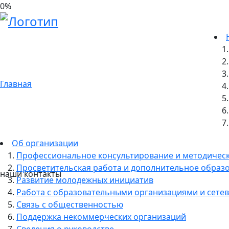
0
%
17.10.2023
17 октября была проведена экс
офисе строительной компании «
Главная
Об организации
Профессиональное консультирование и методичес
Просветительская работа и дополнительное образ
наши контакты
Развитие молодежных инициатив
Работа с образовательными организациями и сетев
Связь с общественностью
Поддержка некоммерческих организаций
Сведения о руководстве