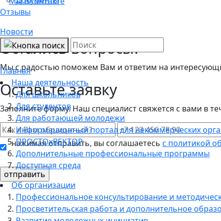
Мы ВКонтакте
Отзывы
Новости
Остались вопросы?
Мы с радостью поможем Вам и ответим на интересующие
Главная
Наша деятельность
Оставьте заявку
Для школьников
Для студентов
Заполните форму. Наш специалист свяжется с вами в те
Для работающей молодежи
Информационный портал для некоммерческих орг
ПРОСТОхВЕКТОР
нажимая отправить, вы соглашаетесь
с политикой о
Дополнительные профессиональные программы
Доступная среда
Об организации
Профессиональное консультирование и методичес
Просветительская работа и дополнительное образ
Развитие молодежных инициатив