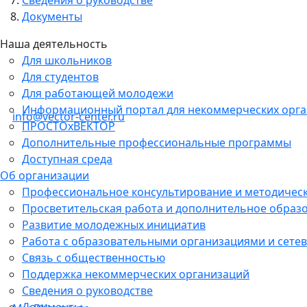
Документы
Наша деятельность
Для школьников
Для студентов
Для работающей молодежи
Информационный портал для некоммерческих орг
info@vector-center.ru
ПРОСТОхВЕКТОР
Дополнительные профессиональные программы
Доступная среда
Об организации
Профессиональное консультирование и методичес
Просветительская работа и дополнительное образ
Развитие молодежных инициатив
Работа с образовательными организациями и сетев
Связь с общественностью
Поддержка некоммерческих организаций
Сведения о руководстве
Документы