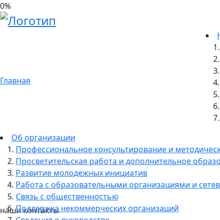
0
%
13.11.2023
13 ноября Центр профориентаци
для учащихся ГБОУ гимназия № 2
Петербурга в Международный ба
Главная
Собчака»
Об организации
Профессиональное консультирование и методичес
Просветительская работа и дополнительное образ
Развитие молодежных инициатив
Работа с образовательными организациями и сетев
Связь с общественностью
Поддержка некоммерческих организаций
наши контакты
Сведения о руководстве