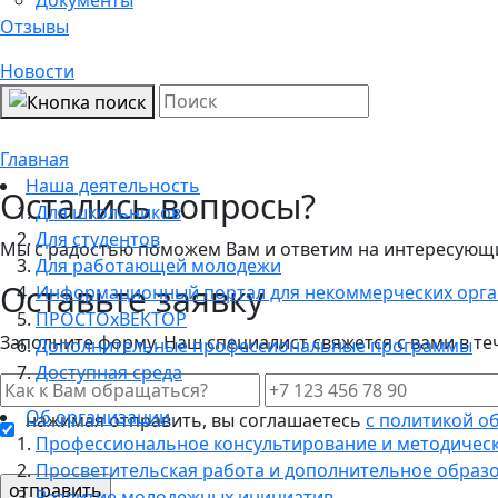
Отзывы
Новости
Мы ВКонтакте
Главная
Наша деятельность
Остались вопросы?
Для школьников
Для студентов
Мы с радостью поможем Вам и ответим на интересующие
Для работающей молодежи
Оставьте заявку
Информационный портал для некоммерческих орг
ПРОСТОхВЕКТОР
Заполните форму. Наш специалист свяжется с вами в те
Дополнительные профессиональные программы
Доступная среда
Об организации
нажимая отправить, вы соглашаетесь
с политикой о
Профессиональное консультирование и методичес
Просветительская работа и дополнительное образ
Развитие молодежных инициатив